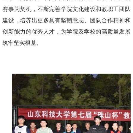
赛事为契机，不断完善学院文化建设和教职工团队
建设，培养出更多具有坚韧意志、团队合作精神和
创新能力的优秀人才，为学院及学校的高质量发展
筑牢坚实根基。