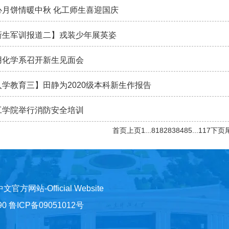
心月饼情暖中秋 化工师生喜迎国庆
新生军训报道二】戎装少年展英姿
用化学系召开新生见面会
入学教育三】田静为2020级本科新生作报告
工学院举行消防安全培训
首页
上页
1
...
81
82
83
84
85
...
117
下页
)中文官方网站-Official Website
鲁ICP备09051012号