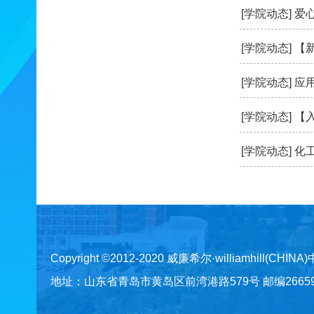
[学院动态]
爱
[学院动态]
【
[学院动态]
应
[学院动态]
【
[学院动态]
化
Copyright ©2012-2020 威廉希尔·williamhill(CHINA
地址：山东省青岛市黄岛区前湾港路579号 邮编266590 