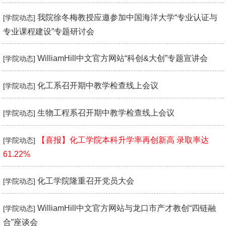
我院徐冬梅教授应邀参加中国海洋大学“专业认证与
[学院动态]
专业课程建设”专题研讨会
WilliamHill中文官方网站“科创&大创”专题宣讲会
[学院动态]
化工系召开期中教学检查线上会议
[学院动态]
生物工程系召开期中教学检查线上会议
[学院动态]
【喜报】化工学院本科升学率再创新高 录取率达
[学院动态]
61.22%
化工学院隆重召开党员大会
[学院动态]
WilliamHill中文官方网站与龙口市产才教创“四链融
[学院动态]
合”座谈会