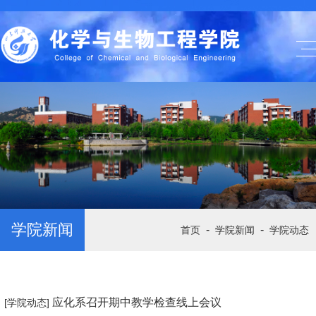
学院新闻
-
-
首页
学院新闻
学院动态
应化系召开期中教学检查线上会议
[学院动态]