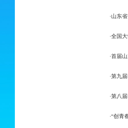
·山东
·全国
·首届
·第九
·第八
·“创青