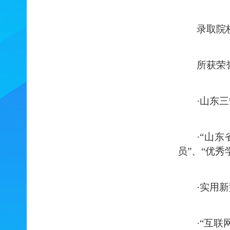
录取院
所获荣
·山东三
·“山东
员”、“优秀
·实用
·“互