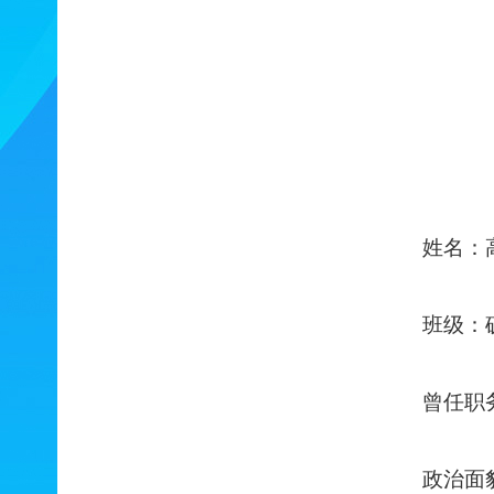
姓名：
班级：
曾任职
政治面