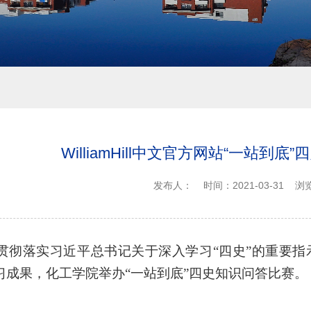
WilliamHill中文官方网站“一站到
发布人：
时间：2021-03-31
浏
贯彻
落实
习近平总书记
关于深入学习
“四史”的
重要指
学习成果，化工
学院举办
“一站到底”
四史知识问答比赛
。