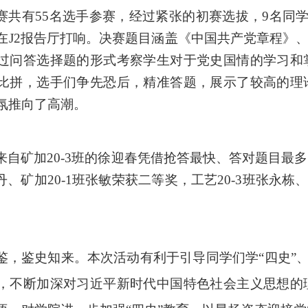
赛共有
55名选手参赛，经过紧张的初赛选拔，9名同学
在J2报告厅打响。决赛题目涵盖《中国共产党章程》、
过问答选择题的形式考察学生对于党史国情的学习和
比拼，选手们争先恐后，精准答题，展示了较高的理
氛推向了高潮。
来自矿加
20-3班的徐迎春凭借抢答最快、答对题目最
月丹、矿加20-1班张敏荣获二等奖，工艺20-3班张永栋、
鉴，鉴史知来。
本次活动有利于引导同学们学
“四史”
，不断加深对习近平新时代中国特色社会主义思想的