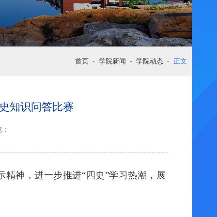
首页
-
学院新闻
-
学院动态
-
正文
底”四史知识问答比赛
览：
示精神，
进一步推进
“四史”学习热潮，展