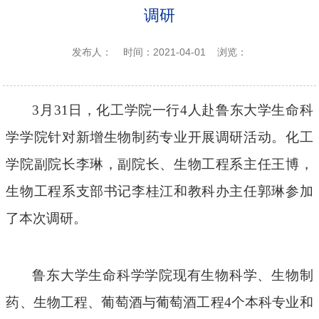
调研
发布人：
时间：2021-04-01
浏览：
3月31日
，化工学院
一行
4人赴鲁东
大学
生命科
学
学院
针对新增生物制药专业开展
调研
活动。
化工
学院
副院长
李琳
，
副院长
、
生物工程系主任王博
，
生物工程
系支部书记
李桂江和教科办主任郭琳参加
了本次调研。
鲁东
大学生命科学学院
现有
生物科学、生物制
药、生物工程、葡萄酒与葡萄酒工程
4个
本科专业和