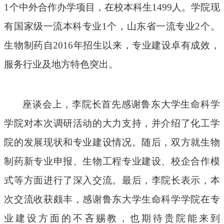
1个
中外合作办学项目，
在校本科生
1499人
。学院
现
有
国家级一流本科专业
1个
，
山东省一流
专业
2个。
生物制药
自
2
016
年招生以来，
专业
建设卓有成效，
服务行业及地方
特色
突出
。
座谈会上
，李
院长
首先
感谢鲁东大学生命科学
学院对本次调研
活动
的
大力支持
，
并介绍了化工学
院的
发展现状
和专业
建设情况。
随后，
双方就
生物
制药
新专业申报、
生物
工程专业
建设
、校企合作模
式等方面进行
了深入
交流
。
最后
，
李院长
表示，
本
次
交流收获颇丰
，感谢鲁东大学生命科学学院
在
专
业建设方面的不吝赐教，也期待
贵院
能
来到