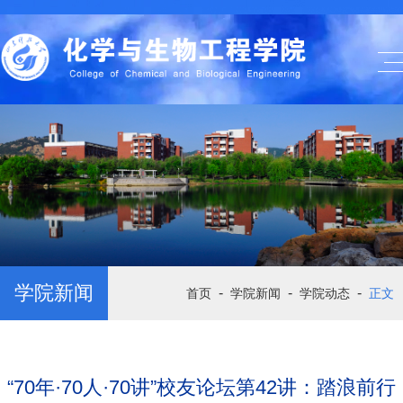
学院新闻
-
-
-
首页
学院新闻
学院动态
正文
“70年·70人·70讲”校友论坛第42讲：踏浪前行