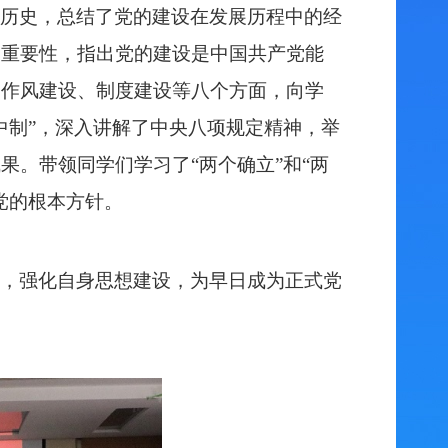
历史，总结了党的建设在发展历程中的经
的重要性，指出党的建设是中国共产党能
、作风建设、制度建设等八个方面，向学
中制”，深入讲解了中央八项规定精神，举
。带领同学们学习了“两个确立”和“两
党的根本方针。
，强化自身思想建设，为早日成为正式党