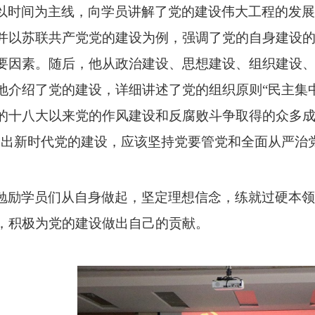
以时间为主线，向学员讲解了党的建设伟大工程的发展
并以苏联共产党党的建设为例，强调了党的自身建设
要因素。随后，他从政治建设、思想建设、组织建设
地介绍了党的建设，详细讲述了党的组织原则“民主集
的十八大以来党的作风建设和反腐败斗争取得的众多成果
指出新时代党的建设，应该坚持党要管党和全面从严治
勉励学员们从自身做起，坚定理想信念，练就过硬本领
，积极为党的建设做出自己的贡献。