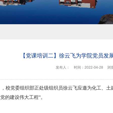
【党课培训二】徐云飞为学院党员发
发布人：
时间：2022-04-28
浏
6日，校党委组织部正处级组织员徐云飞应邀为化工、
代党的建设伟大工程”。