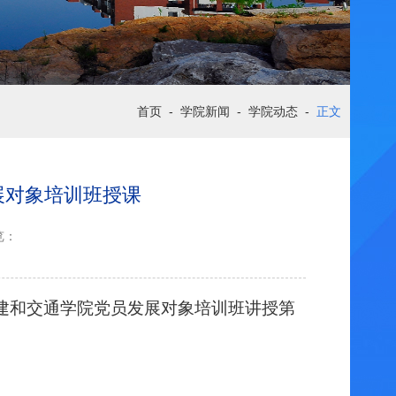
首页
-
学院新闻
-
学院动态
-
正文
展对象培训班授课
览：
土建和交通学院党员发展对象培训班讲授第