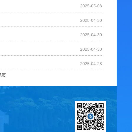
2025-05-08
2025-04-30
2025-04-30
2025-04-30
2025-04-28
尾页