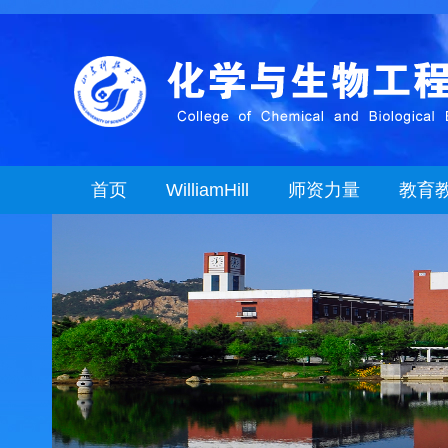
首页
WilliamHill
师资力量
教育