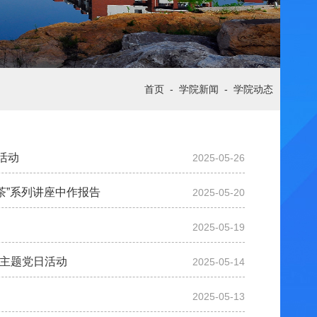
首页
-
学院新闻
-
学院动态
话活动
2025-05-26
茶”系列讲座中作报告
2025-05-20
2025-05-19
建设主题党日活动
2025-05-14
2025-05-13