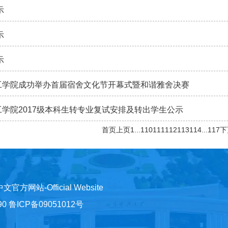
示
示
示
工学院成功举办首届宿舍文化节开幕式暨和谐雅舍决赛
工学院2017级本科生转专业复试安排及转出学生公示
首页
上页
1
...
110
111
112
113
114
...
117
下
)中文官方网站-Official Website
鲁ICP备09051012号