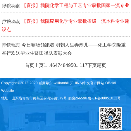
【喜报】我院化学工程与工艺专业获批国家一流专业
[学院动态]
【喜报】我院应用化学专业获批省级一流本科专业建
[学院动态]
设点
今日赛场领跑者 明朝人生弄潮儿——化工学院隆重
[学院动态]
举行欢送毕业生暨田径队表彰大会
首页
上页
1
...
46
47
48
49
50
...
117
下页
尾页
Copyright ©2012-2020 威廉希尔·williamhill(CHINA)中文官方网站-Official
Website
地址：山东省青岛市黄岛区前湾港路579号 邮编266590 鲁ICP备09051012号